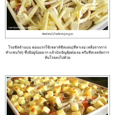
รยชีสด้านบน ตอนแรกใช้เชดาห์ชีสแผ่น(ที่หาเจอ เหลือจากการ
ทำเเซนวิส) ซึ่งมีอยู่น้อยมาก แล้วบังเอิญคุ้ยต่อเจอ ครีมชีสเลยจัดการ
หั่นโรยลงไปด้ว