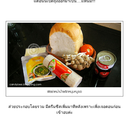
ต่อันนี้เปิดถุงออกมาเป็น....แหนม!!!
ส่วยประกอบโดยรวม มีครีมชีสเพิ่มมาทีหลังเพราะเพิ่งเจอตอนก่อน
เข้าอบค่ะ