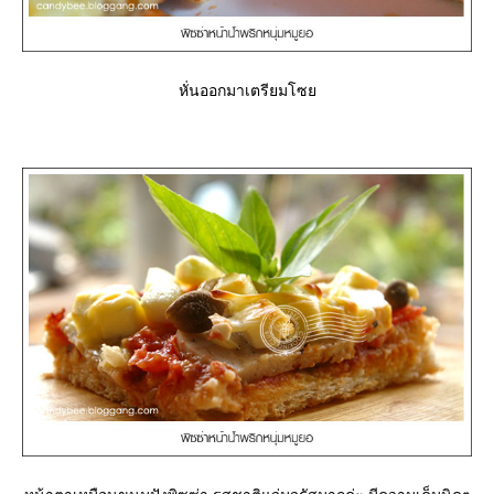
หั่นออกมาเตรียมโซ